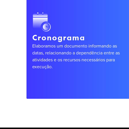
Cronograma
Elaboramos um documento informando as
datas, relacionando a dependência entre as
atividades e os recursos necessários para
execução.