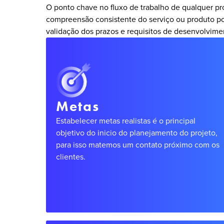
O ponto chave no fluxo de trabalho de qualquer pr
compreensão consistente do serviço ou produto p
validação dos prazos e requisitos de desenvolvime
Metas
Estabelecer metas realistas é o principal
objetivo do inicio do planejamento do projeto,
para isso matemos um contato próximo com os
clientes.