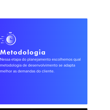
Metodologia
Nessa etapa do planejamento escolhemos qual
metodologia de desenvolvimento se adapta
melhor as demandas do cliente.