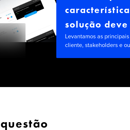
característic
solução deve 
Levantamos as principais 
cliente, stakeholders e o
 questão