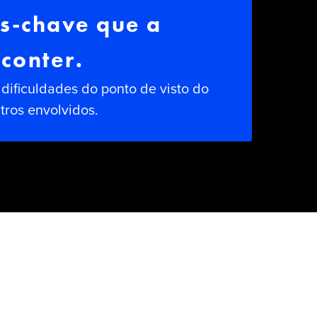
as-chave que a
conter.
dificuldades do ponto de visto do
utros envolvidos.