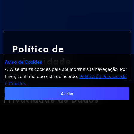
Política de
privacidade
Aviso de Cookies
A Wise utiliza cookies para aprimorar a sua navegação. Por
favor, confirme que está de acordo.
Política de Privacidade
e Cookies
Política de Proteção e
Aceitar
Privacidade de Dados
Pessoais
1. Introdução
A presente Política de Proteção e Privacidade de Dados
Pessoais foi elaborada em obediência aos ditames da Lei